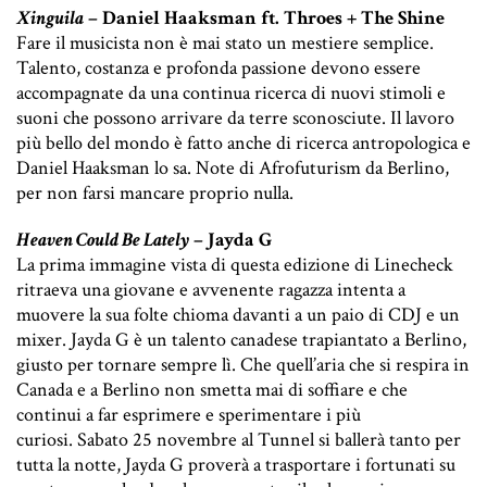
Xinguila
– Daniel Haaksman ft. Throes + The Shine
Fare il musicista non è mai stato un mestiere semplice.
Talento, costanza e profonda passione devono essere
accompagnate da una continua ricerca di nuovi stimoli e
suoni che possono arrivare da terre sconosciute. Il lavoro
più bello del mondo è fatto anche di ricerca antropologica e
Daniel Haaksman lo sa.
Note di Afrofuturism da Berlino,
per non farsi mancare proprio nulla.
Heaven Could Be Lately
– Jayda G
La prima immagine vista di questa edizione di Linecheck
ritraeva una giovane e avvenente ragazza intenta a
muovere la sua folte chioma davanti a un paio di CDJ e un
mixer. Jayda G è un talento canadese trapiantato a Berlino,
giusto per tornare sempre lì.
Che quell’aria che si respira in
Canada e a Berlino non smetta mai di soffiare e che
continui a far esprimere e sperimentare i più
curiosi.
Sabato 25 novembre al Tunnel si ballerà tanto per
tutta la notte, Jayda G proverà a trasportare i fortunati su