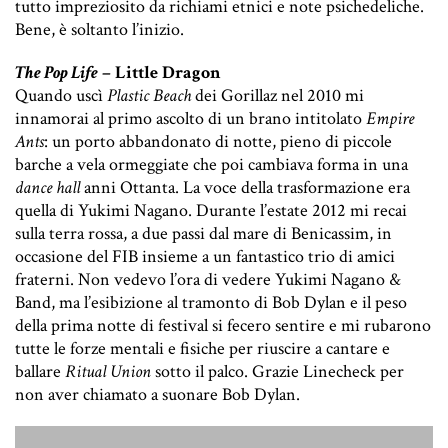
tutto impreziosito da richiami etnici e note psichedeliche.
Bene, è soltanto l’inizio.
The Pop Life
– Little Dragon
Quando uscì
Plastic Beach
dei Gorillaz nel 2010 mi
innamorai al primo ascolto di un brano intitolato
Empire
Ants
: un porto abbandonato di notte, pieno di piccole
barche a vela ormeggiate che poi cambiava forma in una
dance hall
anni Ottanta. La voce della trasformazione era
quella di Yukimi Nagano.
Durante l’estate 2012 mi recai
sulla terra rossa, a due passi dal mare di Benicassim, in
occasione del FIB insieme a un fantastico trio di amici
fraterni.
Non vedevo l’ora di vedere Yukimi Nagano &
Band, ma l’esibizione al tramonto di Bob Dylan e il peso
della prima notte di festival si fecero sentire e mi rubarono
tutte le forze mentali e fisiche per riuscire a cantare e
ballare
Ritual Union
sotto il palco. Grazie Linecheck per
non aver chiamato a suonare Bob Dylan.