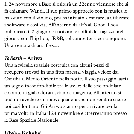
Il 24 novembre a Base si esibirà un 22enne viennese che si
fa chiamare Wandl. Il suo primo approccio con la musica lo
ha avuto con il violino, poi ha iniziato a cantare, a utilizzare
i software e così via. All’interno di «It’s all Good Tho»
pubblicato il 2 giugno, si notano le abilità del ragazzo nel
giocare con l’hip hop, l’R&B, col computer e coi campioni.
Una ventata di aria fresca.
To Earth
– Ariwo
Una navicella spaziale costruita con alcuni pezzi di
recupero trovati in una fitta foresta, viaggia veloce dai
Caraibi al Medio Oriente nella notte.
Il suo passaggio lascia
un segno inconfondibile tra le stelle: delle scie ondulate
colorate di giallo dorato, ciano e magenta.
All’interno si
può intravedere un nuovo pianeta che non sembra essere
poi così lontano.
Gli Ariwo stanno per arrivare per la
prima volta in Italia il 24 novembre e atterreranno presso
la Base Spaziale Nazionale.
Likolo
– Kokoko!