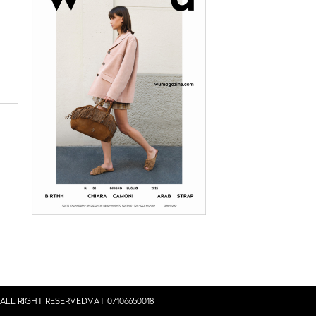
E ALL RIGHT RESERVED
VAT 07106650018