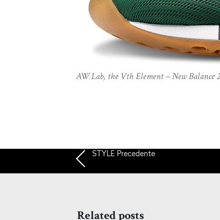
AW Lab, the Vth Element – New Balance 
STYLE
Precedente
Related posts