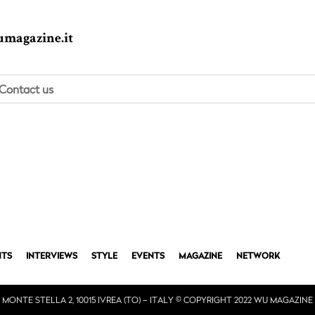
magazine.it
Contact us
TS
INTERVIEWS
STYLE
EVENTS
MAGAZINE
NETWORK
 MONTE STELLA 2, 10015 IVREA (TO) – ITALY © COPYRIGHT 2022 WU MAGAZIN