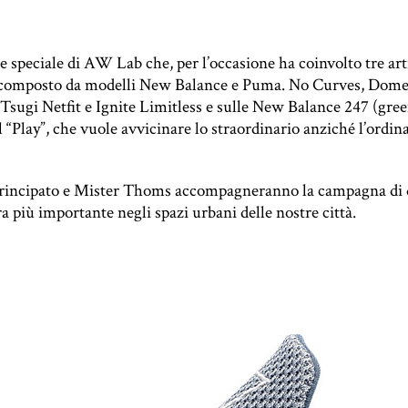
peciale di AW Lab che, per l’occasione ha coinvolto tre artis
o composto da modelli New Balance e Puma. No Curves, Dom
sugi Netfit e Ignite Limitless e sulle New Balance 247 (green
 “Play”, che vuole avvicinare lo straordinario anziché l’ordina
rincipato e Mister Thoms accompagneranno la campagna di q
più importante negli spazi urbani delle nostre città.