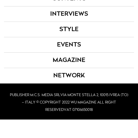
INTERVIEWS
STYLE
EVENTS
MAGAZINE
NETWORK
PUBLISHER M.C.S. MEDIA SRL
VIA MONTE STELLA 2, 10015 IVREA (TO)
– ITALY © COPYRIGHT 2022 WU MAGAZINE ALL RIGHT
RESERVED
VAT 07106650018