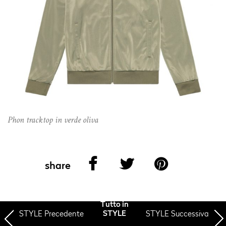
Phon tracktop in verde oliva
share
Tutto in
STYLE
Precedente
STYLE Successiva
STYLE