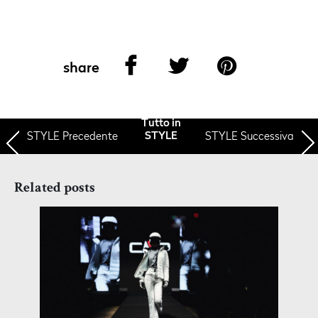
share
Tutto in
STYLE
Precedente
STYLE Successiva
STYLE
Related posts