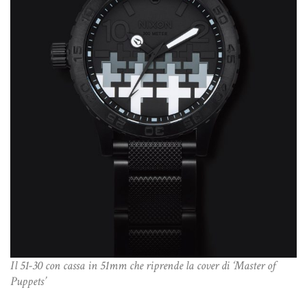
Il 51-30 con cassa in 51mm che riprende la cover di ‘Master of
Puppets’