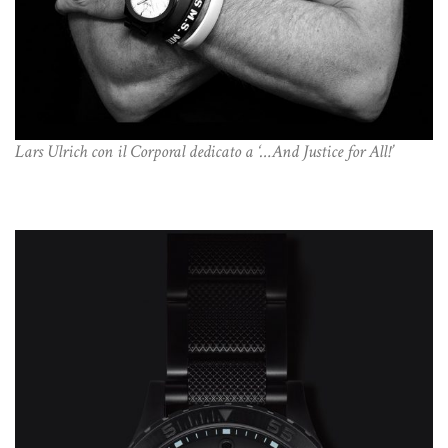
Lars Ulrich con il Corporal dedicato a ‘…And Justice for All!’