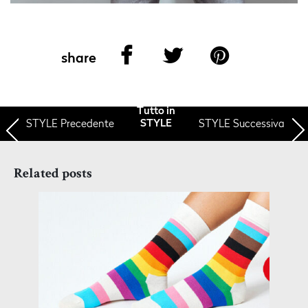
share
Tutto in
STYLE
Precedente
STYLE Successiva
STYLE
Related posts