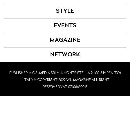
STYLE
EVENTS
MAGAZINE
NETWORK
PUBLISHER M.C.S. MEDIA SRL
VIA MONTE STELLA 2, 10015 IVREA (TO)
– ITALY © COPYRIGHT 2022 WU MAGAZINE ALL RIGHT
RESERVED
VAT 07106650018