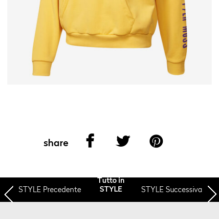
share
Tutto in
STYLE
Precedente
STYLE Successiva
STYLE