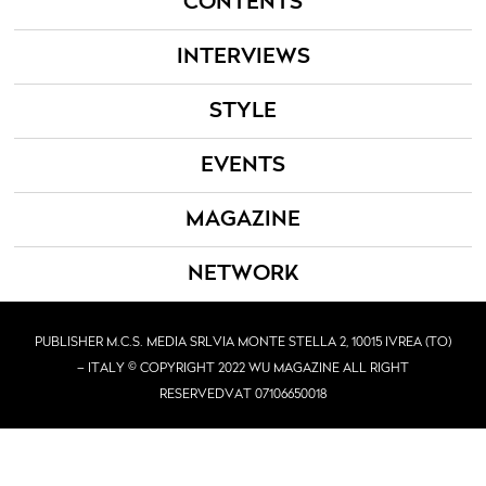
CONTENTS
INTERVIEWS
STYLE
EVENTS
MAGAZINE
NETWORK
PUBLISHER M.C.S. MEDIA SRL
VIA MONTE STELLA 2, 10015 IVREA (TO)
– ITALY © COPYRIGHT 2022 WU MAGAZINE ALL RIGHT
RESERVED
VAT 07106650018