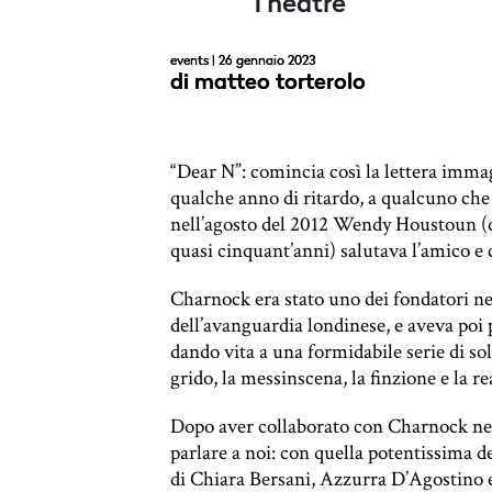
Theatre
events
| 26 gennaio 2023
di
matteo torterolo
“Dear N”: comincia così la lettera imm
qualche anno di ritardo, a qualcuno che 
nell’agosto del 2012 Wendy Houstoun (d
quasi cinquant’anni) salutava l’amico e
Charnock era stato uno dei fondatori n
dell’avanguardia londinese, e aveva poi
dando vita a una formidabile serie di soli
grido, la messinscena, la finzione e la re
Dopo aver collaborato con Charnock nel 
parlare a noi: con quella potentissima d
di Chiara Bersani, Azzurra D’Agostino e