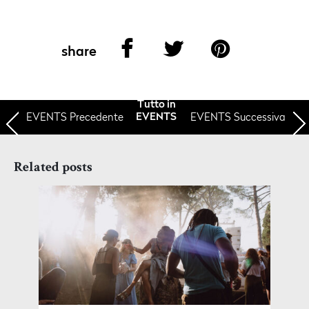
share
Tutto in
EVENTS
Precedente
EVENTS Successiva
EVENTS
Related posts