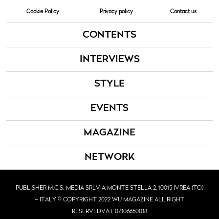
Cookie Policy
Privacy policy
Contact us
CONTENTS
INTERVIEWS
STYLE
EVENTS
MAGAZINE
NETWORK
PUBLISHER M.C.S. MEDIA SRL
VIA MONTE STELLA 2, 10015 IVREA (TO)
– ITALY © COPYRIGHT 2022 WU MAGAZINE ALL RIGHT
RESERVED
VAT 07106650018