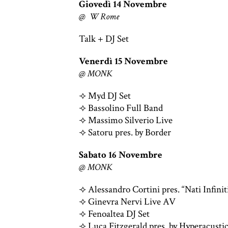
Giovedì 14 Novembre
@ W Rome
Talk + DJ Set
Venerdì 15 Novembre
@ MONK
⟢ Myd DJ Set
⟢ Bassolino Full Band
⟢ Massimo Silverio Live
⟢ Satoru pres. by Border
Sabato 16 Novembre
@ MONK
⟢ Alessandro Cortini pres. “Nati Infinit
⟢ Ginevra Nervi Live AV
⟢ Fenoaltea DJ Set
⟢ Luca Fitzgerald pres. by Hyperacusti