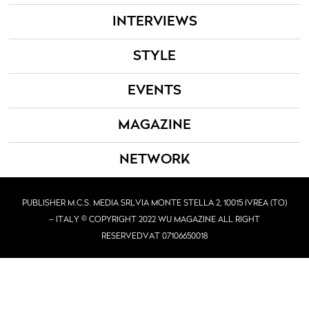
INTERVIEWS
STYLE
EVENTS
MAGAZINE
NETWORK
PUBLISHER M.C.S. MEDIA SRL
VIA MONTE STELLA 2, 10015 IVREA (TO)
– ITALY © COPYRIGHT 2022 WU MAGAZINE ALL RIGHT
RESERVED
VAT 07106650018