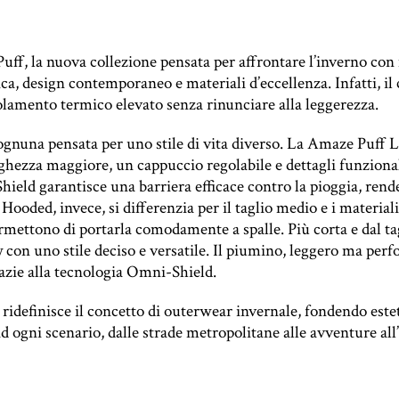
, la nuova collezione pensata per affrontare l’inverno con 
a, design contemporaneo e materiali d’eccellenza. Infatti, il 
olamento termico elevato senza rinunciare alla leggerezza.
i, ognuna pensata per uno stile di vita diverso. La Amaze Puf
hezza maggiore, un cappuccio regolabile e dettagli funzionali
hield garantisce una barriera efficace contro la pioggia, rend
ooded, invece, si differenzia per il taglio medio e i material
 permettono di portarla comodamente a spalle. Più corta e dal
con uno stile deciso e versatile. Il piumino, leggero ma perf
razie alla tecnologia Omni-Shield.
efinisce il concetto di outerwear invernale, fondendo estetic
d ogni scenario, dalle strade metropolitane alle avventure all