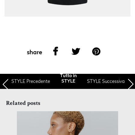
share
Tutto in
STYLE
Precedente
STYLE Successiva
STYLE
Related posts