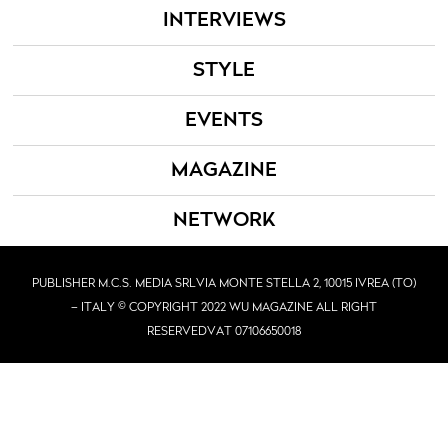
INTERVIEWS
STYLE
EVENTS
MAGAZINE
NETWORK
PUBLISHER M.C.S. MEDIA SRL
VIA MONTE STELLA 2, 10015 IVREA (TO)
– ITALY © COPYRIGHT 2022 WU MAGAZINE ALL RIGHT
RESERVED
VAT 07106650018