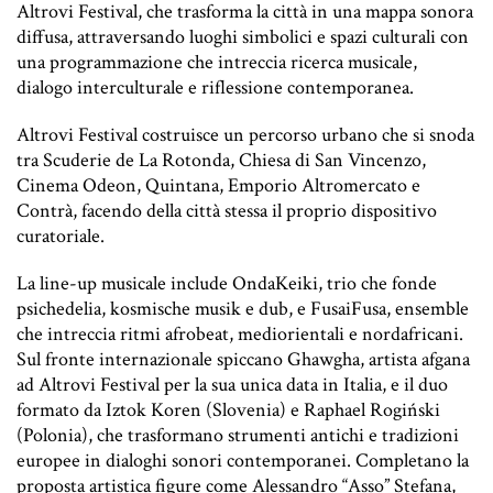
Altrovi Festival, che trasforma la città in una mappa sonora
diffusa, attraversando luoghi simbolici e spazi culturali con
una programmazione che intreccia ricerca musicale,
dialogo interculturale e riflessione contemporanea.
Altrovi Festival costruisce un percorso urbano che si snoda
tra Scuderie de La Rotonda, Chiesa di San Vincenzo,
Cinema Odeon, Quintana, Emporio Altromercato e
Contrà, facendo della città stessa il proprio dispositivo
curatoriale.
La line-up musicale include OndaKeiki, trio che fonde
psichedelia, kosmische musik e dub, e FusaiFusa, ensemble
che intreccia ritmi afrobeat, mediorientali e nordafricani.
Sul fronte internazionale spiccano Ghawgha, artista afgana
ad Altrovi Festival per la sua unica data in Italia, e il duo
formato da Iztok Koren (Slovenia) e Raphael Rogiński
(Polonia), che trasformano strumenti antichi e tradizioni
europee in dialoghi sonori contemporanei. Completano la
proposta artistica figure come Alessandro “Asso” Stefana,