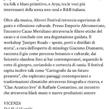
tra folk e blues primitivo, e Arya, tra le voci più
interessanti della scena neo-soul e R&B italiana.
Oltre alla musica, Altrovi Festival intreccia esperienze di
gusto e riflessione culturale. Presso Emporio Altromercato,
l’incontro Cacao Meridiano attraversa le filiere etiche del
cacao e si conclude con una degustazione guidata. Il
workshop “Juniper Roads – spezie, porti e distillati di
storia”, a cura dell’esperto di mixology Giacomo Diamante,
racconta il gin come percorso botanico e culturale, dai
Seicento olandese fino ai bar contemporanei, seguendo le
rotte di ginepro, coriandolo e corteccia di cassia. Il festival
ospita inoltre talk come “Cartografie da un futuro
presente”, che esplorano paesaggi contemporanei e
trasformazioni climatiche attraverso fotografia e ricerca, e
“Clan Acustico live” di Raffaele Costantino, un incontro
che attraversa black music e nuove produzioni sonore
VICENZA
Dal 10 al 12 aprile