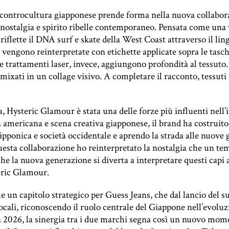
la controcultura giapponese prende forma nella nuova collabor
nostalgia e spirito ribelle contemporaneo. Pensata come una
e riflette il DNA surf e skate della West Coast attraverso il 
vengono reinterpretate con etichette applicate sopra le tasch
e trattamenti laser, invece, aggiungono profondità al tessuto.
emixati in un collage visivo. A completare il racconto, tessuti
Hysteric Glamour è stata una delle forze più influenti nell
 americana e scena creativa giapponese, il brand ha costruito
 nipponica e società occidentale e aprendo la strada alle nuove
questa collaborazione ho reinterpretato la nostalgia che un t
he la nuova generazione si diverta a interpretare questi cap
eric Glamour.
un capitolo strategico per Guess Jeans, che dal lancio del suo
cali, riconoscendo il ruolo centrale del Giappone nell’evoluzi
2026, la sinergia tra i due marchi segna così un nuovo mome