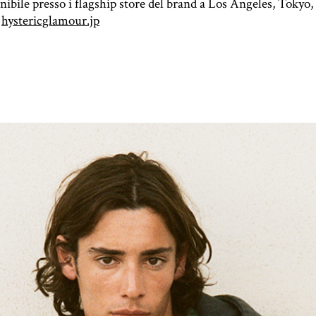
bile presso i flagship store del brand a Los Angeles, Tokyo, 
e
hystericglamour.jp