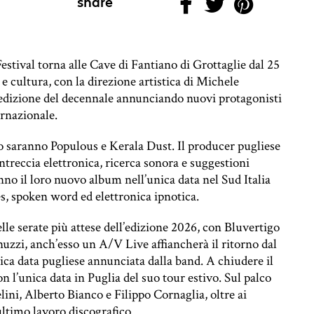
share
Festival torna alle Cave di Fantiano di Grottaglie dal 25
a e cultura, con la direzione artistica di Michele
 edizione del decennale annunciando nuovi protagonisti
ernazionale.
o saranno Populous e Kerala Dust. Il producer pugliese
intreccia elettronica, ricerca sonora e suggestioni
no il loro nuovo album nell’unica data nel Sud Italia
es, spoken word ed elettronica ipnotica.
elle serate più attese dell’edizione 2026, con Bluvertigo
nnuzzi, anch’esso un A/V Live affiancherà il ritorno dal
nica data pugliese annunciata dalla band. A chiudere il
con l’unica data in Puglia del suo tour estivo. Sul palco
ini, Alberto Bianco e Filippo Cornaglia, oltre ai
ultimo lavoro discografico.