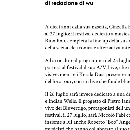
di
redazione di wu
A dieci anni dalla sua nascita, Cinzella 
al 27 luglio: il festival dedicato a music
Riondino, completa la line up della sua
della scena elettronica e alternativa int
Ad arricchire il programma del 25 lugli
porterà al festival il suo A/V Live, che 
visive, mentre i Kerala Dust presenteran
del loro tour, con un live che fonde blu
Il 26 luglio sarà invece dedicato a una d
e Indian Wells. Il progetto di Pietro Ia
vivo dei Bluvertigo, protagonisti dell’u
festival, il 27 luglio, sarà Niccolò Fabi 
insieme a lui anche Roberto “Bob” Angel
musicisti che hanno collaborato al suo 