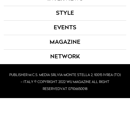
STYLE
EVENTS
MAGAZINE
NETWORK
PUBLISHER M.C.S. MEDIA SRL
VIA MONTE STELLA 2, 10015 IVREA (TO)
– ITALY © COPYRIGHT 2022 WU MAGAZINE ALL RIGHT
RESERVED
VAT 07106650018