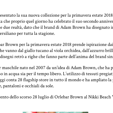
sentato la sua nuova collezione per la primavera estate 2018 
anta che proprio quel giorno ha celebrato il suo secondo annive
 le due realtà, dato che il brand di Adam Brown ha disegnato i
ersiliano per tutta la stagione.
r Brown per la primavera estate 2018 prende ispirazione dai p
 che vanno dal giallo tucano al viola orchidea, dall’azzurro br
disegni retrò a righe che fanno parte dell’anima del brand sin 
maschile nato nel 2007 da un’idea di Adam Brown, che ha pen
 in acqua sia per il tempo libero. L’utilizzo di tessuti pregiati 
oggi conta 28 flagship store in tutto il mondo e ha ampliato
 pantaloni e occhiali da sole.
evento dello scorso 28 luglio di Orlebar Brown al Nikki Beach V