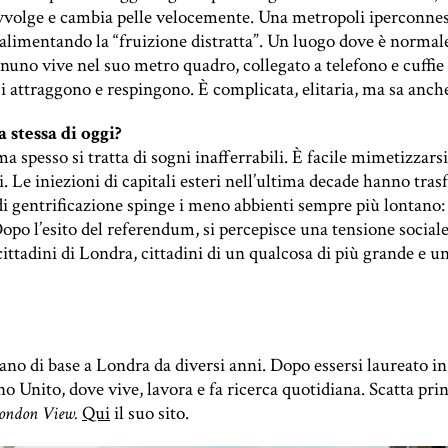
avvolge e cambia pelle velocemente. Una metropoli iperconness
limentando la “fruizione distratta”. Un luogo dove è normale s
nuno vive nel suo metro quadro, collegato a telefono e cuffie
 attraggono e respingono. È complicata, elitaria, ma sa anch
 stessa di oggi?
 spesso si tratta di sogni inafferrabili. È facile mimetizzarsi
 Le iniezioni di capitali esteri nell’ultima decade hanno trasfo
 gentrificazione spinge i meno abbienti sempre più lontano: 
 Dopo l’esito del referendum, si percepisce una tensione sociale
ittadini di Londra, cittadini di un qualcosa di più grande e un
iano di base a Londra da diversi anni. Dopo essersi laureato in
gno Unito, dove vive, lavora e fa ricerca quotidiana. Scatta pr
Qui
il suo sito.
ondon View.