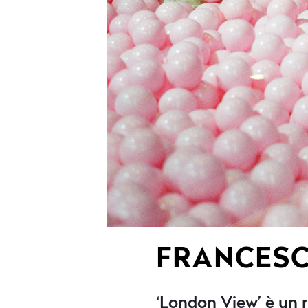
FRANCESC
‘London View’ è un r