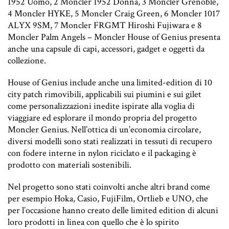
1952 Uomo, 2 Moncler 1952 Donna, 3 Moncler Grenoble,
4 Moncler HYKE, 5 Moncler Craig Green, 6 Moncler 1017
ALYX 9SM, 7 Moncler FRGMT Hiroshi Fujiwara e 8
Moncler Palm Angels – Moncler House of Genius presenta
anche una capsule di capi, accessori, gadget e oggetti da
collezione.
House of Genius include anche una limited-edition di 10
city patch rimovibili, applicabili sui piumini e sui gilet
come personalizzazioni inedite ispirate alla voglia di
viaggiare ed esplorare il mondo propria del progetto
Moncler Genius. Nell’ottica di un’economia circolare,
diversi modelli sono stati realizzati in tessuti di recupero
con fodere interne in nylon riciclato e il packaging è
prodotto con materiali sostenibili.
Nel progetto sono stati coinvolti anche altri brand come
per esempio Hoka, Casio, FujiFilm, Ortlieb e UNO, che
per l’occasione hanno creato delle limited edition di alcuni
loro prodotti in linea con quello che è lo spirito