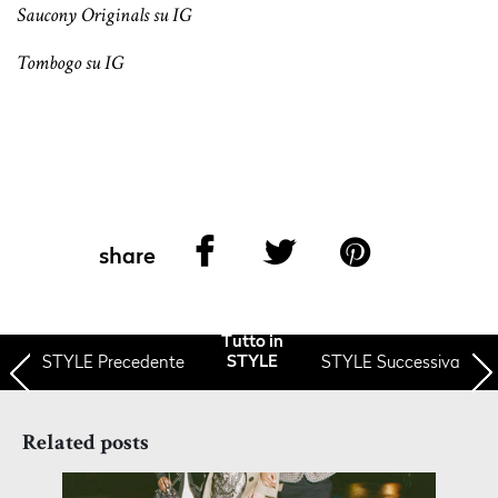
Saucony Originals
su IG
Tombogo
su IG
share
Tutto in
STYLE
Precedente
STYLE Successiva
STYLE
Related posts