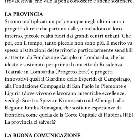
trovafestival
, che vale la pena conoscere e anche sostenere.
LA PROVINCIA
Si sono moltiplicati un po’ ovunque negli ultimi anni i
progetti di rete che partono dalle, o includono al loro
interno, piccole realtà fuori dai grandi centri urbani. Che
poi, con il tempo, tanto piccole non sono più. Il merito va
spesso a istituzioni del territorio particolarmente sensibili
e attente: da Fondazione Cariplo in Lombardia, che ha
ideato e sostenuto per prima il concetto di Residenza
Teatrale in Lombardia (
Progetto Être
) e progetti
innovativi quali il
Giardino delle Esperidi
di Campsirago,
alla Fondazione Compagnia di San Paolo in Piemonte e
Liguria (dove vivono e lavorano autentiche eccellenze,
vedi gli
Scarti
a Spezia e
Kronoteatro
ad Albenga), alla
Regione Emilia Romagna, che sostiene esperienze di
frontiera come quella de la
Corte Ospitale
di Rubiera (RE).
La provincia ci salverà?
LA BUONA COMUNICAZIONE