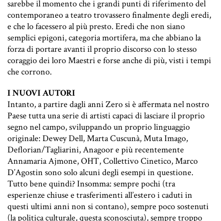
sarebbe il momento che i grandi punti di riferimento del
contemporaneo a teatro trovassero finalmente degli eredi,
e che lo facessero al più presto. Eredi che non siano
semplici epigoni, categoria mortifera, ma che abbiano la
forza di portare avanti il proprio discorso con lo stesso
coraggio dei loro Maestri e forse anche di più, visti i tempi
che corrono.
I NUOVI AUTORI
Intanto, a partire dagli anni Zero si è affermata nel nostro
Paese tutta una serie di artisti capaci di lasciare il proprio
segno nel campo, sviluppando un proprio linguaggio
originale:
Dewey Dell
,
Marta Cuscunà
,
Muta Imago
,
Deflorian/Tagliarini
,
Anagoor
e più recentemente
Annamaria Ajmone
,
OHT
,
Collettivo Cinetico
,
Marco
D’Agostin
sono solo alcuni degli esempi in questione.
Tutto bene quindi? Insomma: sempre pochi (tra
esperienze chiuse e trasferimenti all’estero i caduti in
questi ultimi anni non si contano), sempre poco sostenuti
(la politica culturale, questa sconosciuta), sempre troppo