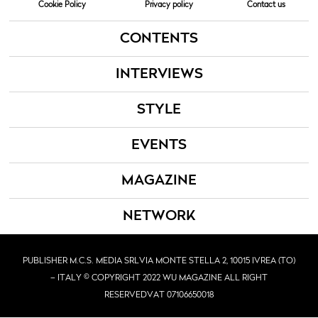
Cookie Policy
Privacy policy
Contact us
CONTENTS
INTERVIEWS
STYLE
EVENTS
MAGAZINE
NETWORK
PUBLISHER M.C.S. MEDIA SRL
VIA MONTE STELLA 2, 10015 IVREA (TO)
– ITALY © COPYRIGHT 2022 WU MAGAZINE ALL RIGHT
RESERVED
VAT 07106650018