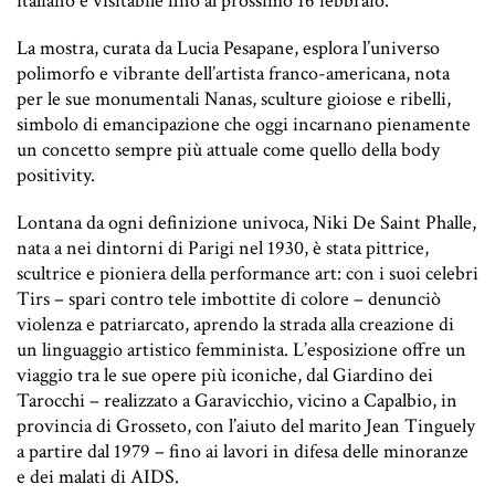
italiano e visitabile fino al prossimo 16 febbraio.
La mostra, curata da Lucia Pesapane, esplora l’universo
polimorfo e vibrante dell’artista franco-americana, nota
per le sue monumentali Nanas, sculture gioiose e ribelli,
simbolo di emancipazione che oggi incarnano pienamente
un concetto sempre più attuale come quello della body
positivity.
Lontana da ogni definizione univoca, Niki De Saint Phalle,
nata a nei dintorni di Parigi nel 1930, è stata pittrice,
scultrice e pioniera della performance art: con i suoi celebri
Tirs – spari contro tele imbottite di colore – denunciò
violenza e patriarcato, aprendo la strada alla creazione di
un linguaggio artistico femminista. L’esposizione offre un
viaggio tra le sue opere più iconiche, dal Giardino dei
Tarocchi – realizzato a Garavicchio, vicino a Capalbio, in
provincia di Grosseto, con l’aiuto del marito Jean Tinguely
a partire dal 1979 – fino ai lavori in difesa delle minoranze
e dei malati di AIDS.