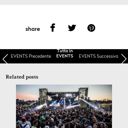
share
Tutto in
EVENTS
Precedente
EVENTS Successiva
EVENTS
Related posts