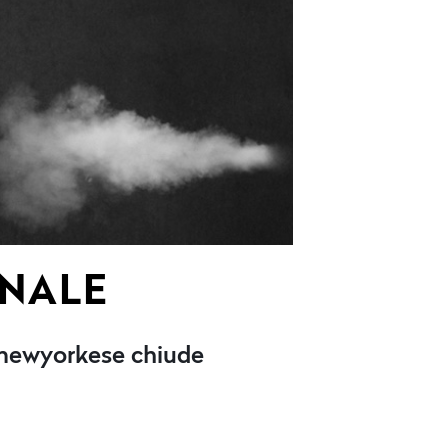
NNALE
 newyorkese chiude