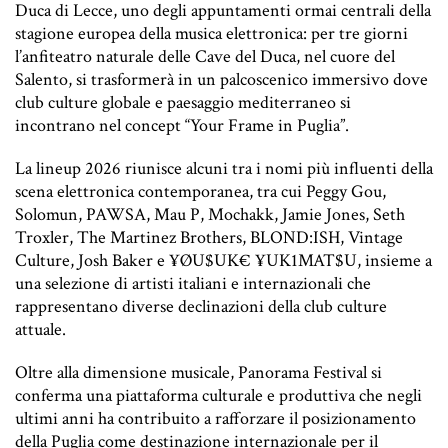
Duca di Lecce, uno degli appuntamenti ormai centrali della
stagione europea della musica elettronica: per tre giorni
l’anfiteatro naturale delle Cave del Duca, nel cuore del
Salento, si trasformerà in un palcoscenico immersivo dove
club culture globale e paesaggio mediterraneo si
incontrano nel concept “Your Frame in Puglia”.
La lineup 2026 riunisce alcuni tra i nomi più influenti della
scena elettronica contemporanea, tra cui Peggy Gou,
Solomun, PAWSA, Mau P, Mochakk, Jamie Jones, Seth
Troxler, The Martinez Brothers, BLOND:ISH, Vintage
Culture, Josh Baker e ¥ØU$UK€ ¥UK1MAT$U, insieme a
una selezione di artisti italiani e internazionali che
rappresentano diverse declinazioni della club culture
attuale.
Oltre alla dimensione musicale, Panorama Festival si
conferma una piattaforma culturale e produttiva che negli
ultimi anni ha contribuito a rafforzare il posizionamento
della Puglia come destinazione internazionale per il