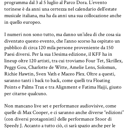
programma dal 3 al 5 luglio al Parco Dora. L’evento
torinese è da anni una certezza nel calendario dell’estate
musicale italiana, ma ha da anni una sua collocazione anche
in quello europeo.
I numeri non sono tutto, ma danno un’idea di che cosa sia
diventato questo evento, che l’anno scorso ha ospitato un
pubblico di circa 120 mila persone proveniente da 150
Paesi diversi. Per la sua 13esima edizione, il KFF ha in
lineup oltre 120 artisti, tra cui troviamo Four Tet, Skrillex,
Peggy Gou, Charlotte de Witte, Amelie Lens, Solomun,
Richie Hawtin, Sven Vath e Maceo Plex. Oltre a questi,
saranno tanti i back to back, come quelli tra Floating
Points e Palms Trax e tra Alignment e Fatima Hajji, giusto
per citarne qualcuno.
Non mancano live set e performance audiovisive, come
quelle di Max Cooper, e ci saranno anche diverse “edizioni”
(con diversi protagonisti) delle performance Stoor di
Speedy J. Accanto a tutto ciò, ci sarà spazio anche per le