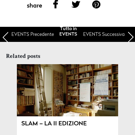
share
Tutto in
EVENTS
Precedente
EVENTS Successiva
EVENTS
Related posts
SLAM – LA II EDIZIONE