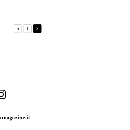
1
2
magazine.it