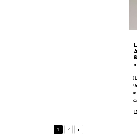
m
Ha
Uo
at
co
L
1
2