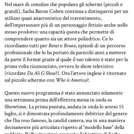
Nel mare di
comedian
che popolano gli schermi (piccoli e
grandi), Sacha Baron Cohen continua a distinguersi per un
utilizzo quasi anacronistico del travestimento,
dell’impersonare più di un personaggio fittizio anche nello
stesso prodotto: una capacità questa che permette di
comprendere quanto sia un attore poliedrico. Ce lo
ricordiamo tutti per
Borat
e
Bruno
, episodi di un percorso
professionale che lo ha portato da parecchi anni a mettere
da parte il format grazie al quale il suo talento è stato per la
prima volta riconosciuto, ovvero lo show televisivo
(ricordate
Da Ali G Show
?). Ora l’attore inglese è ritornato
sul piccolo schermo con
Who is America?
.
Questo nuovo programma è stato annunciato solamente
una settimana prima dell’effettiva messa in onda su
Showtime. La prima puntata, andata in onda lo scorso 15
luglio, si è dimostrata profondamente debitrice del genere
che l’ha reso famoso, la candid camera, ma in una maniera
decisamente più articolata rispetto al “modello base” della