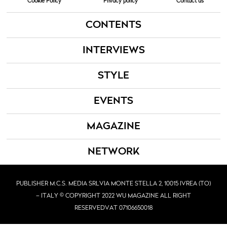
Cookie Policy
Privacy policy
Contact us
CONTENTS
INTERVIEWS
STYLE
EVENTS
MAGAZINE
NETWORK
PUBLISHER M.C.S. MEDIA SRL
VIA MONTE STELLA 2, 10015 IVREA (TO)
– ITALY © COPYRIGHT 2022 WU MAGAZINE ALL RIGHT
RESERVED
VAT 07106650018