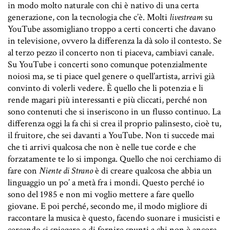
in modo molto naturale con chi è nativo di una certa
generazione, con la tecnologia che c’è. Molti
livestream
su
YouTube assomigliano troppo a certi concerti che davano
in televisione, ovvero la differenza la dà solo il contesto. Se
al terzo pezzo il concerto non ti piaceva, cambiavi canale.
Su YouTube i concerti sono comunque potenzialmente
noiosi ma, se ti piace quel genere o quell’artista, arrivi già
convinto di volerli vedere. È quello che li potenzia e li
rende magari più interessanti e più cliccati, perché non
sono contenuti che si inseriscono in un flusso continuo. La
differenza oggi la fa chi si crea il proprio palinsesto, cioè tu,
il fruitore, che sei davanti a YouTube. Non ti succede mai
che ti arrivi qualcosa che non è nelle tue corde e che
forzatamente te lo si imponga. Quello che noi cerchiamo di
fare con
Niente di Strano
è di creare qualcosa che abbia un
linguaggio un po’ a metà fra i mondi. Questo perché io
sono del 1985 e non mi voglio mettere a fare quello
giovane. E poi perché, secondo me, il modo migliore di
raccontare la musica è questo, facendo suonare i musicisti e
cercando si spiegare e di fornire spunti a chi non è ancora