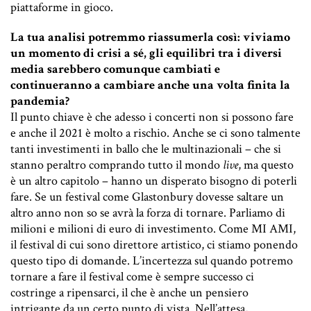
piattaforme in gioco.
La tua analisi potremmo riassumerla così: viviamo
un momento di crisi a sé, gli equilibri tra i diversi
media sarebbero comunque cambiati e
continueranno a cambiare anche una volta finita la
pandemia?
Il punto chiave è che adesso i concerti non si possono fare
e anche il 2021 è molto a rischio. Anche se ci sono talmente
tanti investimenti in ballo che le multinazionali – che si
stanno peraltro comprando tutto il mondo
live
, ma questo
è un altro capitolo – hanno un disperato bisogno di poterli
fare. Se un festival come Glastonbury dovesse saltare un
altro anno non so se avrà la forza di tornare. Parliamo di
milioni e milioni di euro di investimento. Come MI AMI,
il festival di cui sono direttore artistico, ci stiamo ponendo
questo tipo di domande. L’incertezza sul quando potremo
tornare a fare il festival come è sempre successo ci
costringe a ripensarci, il che è anche un pensiero
intrigante da un certo punto di vista. Nell’attesa,