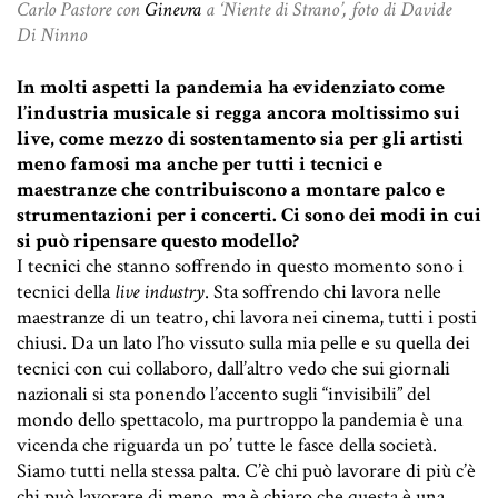
Carlo Pastore con
Ginevra
a ‘Niente di Strano’, foto di Davide
Di Ninno
In molti aspetti la pandemia ha evidenziato come
l’industria musicale si regga ancora moltissimo sui
live, come mezzo di sostentamento sia per gli artisti
meno famosi ma anche per tutti i tecnici e
maestranze che contribuiscono a montare palco e
strumentazioni per i concerti. Ci sono dei modi in cui
si può ripensare questo modello?
I tecnici che stanno soffrendo in questo momento sono i
tecnici della
live industry
. Sta soffrendo chi lavora nelle
maestranze di un teatro, chi lavora nei cinema, tutti i posti
chiusi. Da un lato l’ho vissuto sulla mia pelle e su quella dei
tecnici con cui collaboro, dall’altro vedo che sui giornali
nazionali si sta ponendo l’accento sugli “invisibili” del
mondo dello spettacolo, ma purtroppo la pandemia è una
vicenda che riguarda un po’ tutte le fasce della società.
Siamo tutti nella stessa palta. C’è chi può lavorare di più c’è
chi può lavorare di meno, ma è chiaro che questa è una