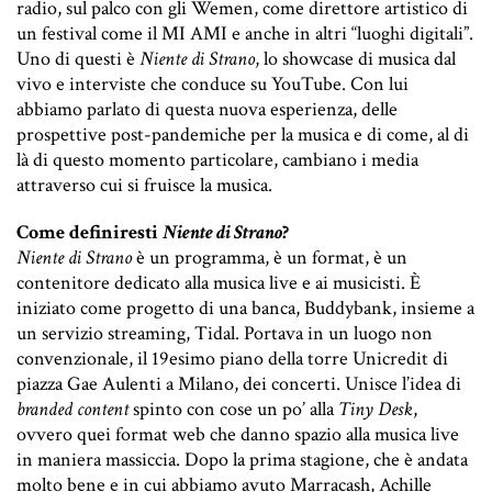
radio, sul palco con gli Wemen, come direttore artistico di
un festival come il MI AMI e anche in altri “luoghi digitali”.
Uno di questi è
Niente di Strano
, lo showcase di musica dal
vivo e interviste che conduce su YouTube. Con lui
abbiamo parlato di questa nuova esperienza, delle
prospettive post-pandemiche per la musica e di come, al di
là di questo momento particolare, cambiano i media
attraverso cui si fruisce la musica.
Come definiresti
Niente di Strano
?
Niente di Strano
è un programma, è un format, è un
contenitore dedicato alla musica live e ai musicisti. È
iniziato come progetto di una banca, Buddybank, insieme a
un servizio streaming, Tidal. Portava in un luogo non
convenzionale, il 19esimo piano della torre Unicredit di
piazza Gae Aulenti a Milano, dei concerti. Unisce l’idea di
branded content
spinto con cose un po’ alla
Tiny Desk
,
ovvero quei format web che danno spazio alla musica live
in maniera massiccia. Dopo la prima stagione, che è andata
molto bene e in cui abbiamo avuto Marracash, Achille