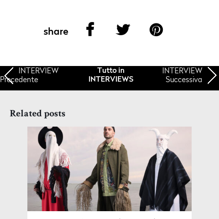
share
INTERVIEW
INTERVIEW
Tutto in
Precedente
Successiva
INTERVIEWS
Related posts