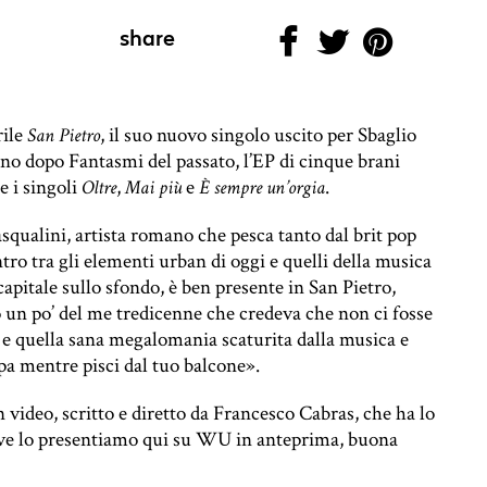
share
rile
, il suo nuovo singolo uscito per Sbaglio
San Pietro
o dopo Fantasmi del passato, l’EP di cinque brani
e i singoli
,
e
.
Oltre
Mai più
È sempre un’orgia
asqualini, artista romano che pesca tanto dal brit pop
ro tra gli elementi urban di oggi e quelli della musica
pitale sullo sfondo, è ben presente in San Pietro,
o un po’ del me tredicenne che credeva che non ci fosse
a e quella sana megalomania scaturita dalla musica e
Papa mentre pisci dal tuo balcone».
 video, scritto e diretto da Francesco Cabras, che ha lo
 ve lo presentiamo qui su WU in anteprima, buona