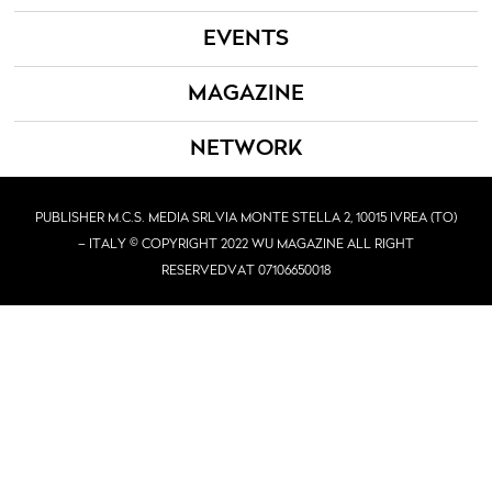
EVENTS
MAGAZINE
NETWORK
PUBLISHER M.C.S. MEDIA SRL
VIA MONTE STELLA 2, 10015 IVREA (TO)
– ITALY © COPYRIGHT 2022 WU MAGAZINE ALL RIGHT
RESERVED
VAT 07106650018