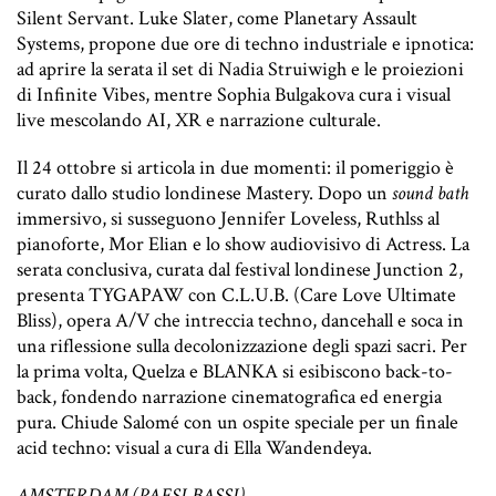
Silent Servant. Luke Slater, come Planetary Assault
Systems, propone due ore di techno industriale e ipnotica:
ad aprire la serata il set di Nadia Struiwigh e le proiezioni
di Infinite Vibes, mentre Sophia Bulgakova cura i visual
live mescolando AI, XR e narrazione culturale.
Il 24 ottobre si articola in due momenti: il pomeriggio è
curato dallo studio londinese Mastery. Dopo un
sound bath
immersivo, si susseguono Jennifer Loveless, Ruthlss al
pianoforte, Mor Elian e lo show audiovisivo di Actress. La
serata conclusiva, curata dal festival londinese Junction 2,
presenta TYGAPAW con C.L.U.B. (Care Love Ultimate
Bliss), opera A/V che intreccia techno, dancehall e soca in
una riflessione sulla decolonizzazione degli spazi sacri. Per
la prima volta, Quelza e BLANKA si esibiscono back-to-
back, fondendo narrazione cinematografica ed energia
pura. Chiude Salomé con un ospite speciale per un finale
acid techno: visual a cura di Ella Wandendeya.
AMSTERDAM (PAESI BASSI)