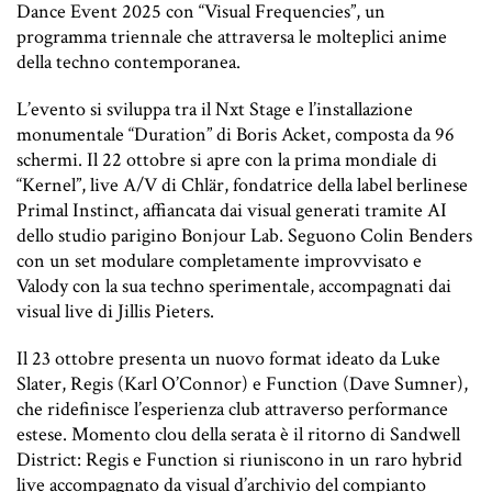
Dance Event 2025 con “Visual Frequencies”, un
programma triennale che attraversa le molteplici anime
della techno contemporanea.
L’evento si sviluppa tra il Nxt Stage e l’installazione
monumentale “Duration” di Boris Acket, composta da 96
schermi. Il 22 ottobre si apre con la prima mondiale di
“Kernel”, live A/V di Chlär, fondatrice della label berlinese
Primal Instinct, affiancata dai visual generati tramite AI
dello studio parigino Bonjour Lab. Seguono Colin Benders
con un set modulare completamente improvvisato e
Valody con la sua techno sperimentale, accompagnati dai
visual live di Jillis Pieters.
Il 23 ottobre presenta un nuovo format ideato da Luke
Slater, Regis (Karl O’Connor) e Function (Dave Sumner),
che ridefinisce l’esperienza club attraverso performance
estese. Momento clou della serata è il ritorno di Sandwell
District: Regis e Function si riuniscono in un raro hybrid
live accompagnato da visual d’archivio del compianto