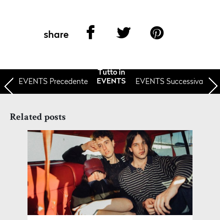
share
Tutto in
EVENTS
Precedente
EVENTS Successiva
EVENTS
Related posts