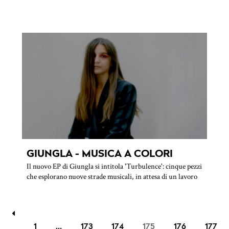
GIUNGLA - MUSICA A COLORI
Il nuovo EP di Giungla si intitola 'Turbulence': cinque pezzi
che esplorano nuove strade musicali, in attesa di un lavoro
1
…
173
174
175
176
177