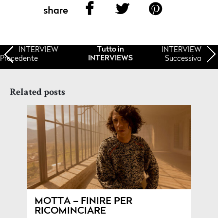
share
INTERVIEW
INTERVIEW
Tutto in
Precedente
Successiva
INTERVIEWS
Related posts
MOTTA – FINIRE PER
RICOMINCIARE