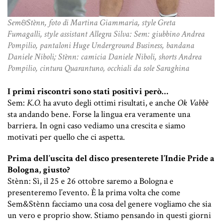
Sem&Stènn, foto di Martina Giammaria, style Greta
Fumagalli, style assistant Allegra Silva: Sem: giubbino Andrea
Pompilio, pantaloni Huge Underground Business, bandana
Daniele Niboli; Stènn: camicia Daniele Niboli, shorts Andrea
Pompilio, cintura Quarantuno, occhiali da sole Saraghina
I primi riscontri sono stati positivi però…
Sem:
K.O.
ha avuto degli ottimi risultati, e anche
Ok Vabbè
sta andando bene. Forse la lingua era veramente una
barriera. In ogni caso vediamo una crescita e siamo
motivati per quello che ci aspetta.
Prima dell’uscita del disco presenterete l’Indie Pride a
Bologna, giusto?
Stènn: Sì, il 25 e 26 ottobre saremo a Bologna e
presenteremo l’evento. È la prima volta che come
Sem&Stènn facciamo una cosa del genere vogliamo che sia
un vero e proprio show. Stiamo pensando in questi giorni