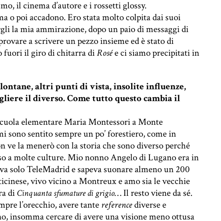
o, il cinema d’autore e i rossetti glossy.
a o poi accadono. Ero stata molto colpita dai suoi
argli la mia ammirazione, dopo un paio di messaggi di
provare a scrivere un pezzo insieme ed è stato di
fuori il giro di chitarra di
Rosé
e ci siamo precipitati in
ontane, altri punti di vista, insolite influenze,
gliere il diverso. Come tutto questo cambia il
 scuola elementare Maria Montessori a Monte
mi sono sentito sempre un po’ forestiero, come in
n ve la menerò con la storia che sono diverso perché
o a molte culture. Mio nonno Angelo di Lugano era in
ava solo TeleMadrid e sapeva suonare almeno un 200
ticinese, vivo vicino a Montreux e amo sia le vecchie
ra di
… Il resto viene da sé.
Cinquanta sfumature di grigio
mpre l’orecchio, avere tante
reference
diverse e
ono, insomma cercare di avere una visione meno ottusa