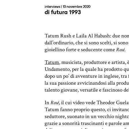
interviews
| 13 novembre 2020
di
futura 1993
Tatum Rush e Laila Al Habash: due nomi
dall’ordinario, che si sono scelti, si son
gioiellino forte e seducente come
.
Rosé
Tatum
, musicista, produttore e artista, 
Undamento, per la quale ha prodotto q
dopo un po’ di avventure in inglese, tra
la sua passione avvicinandosi alla produ
talento giovane, versatile e fascinoso del
In
, il cui video vede Theodor Guelat
Rosé
Tatum fanno proprio questo, ci invitano
seduttore, suonato in un vecchio night
grazie a sonorità trascinanti e parole amm