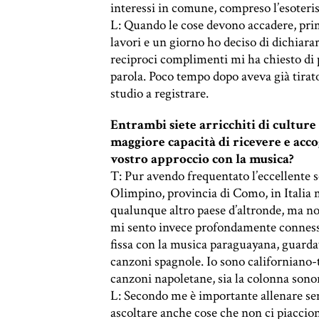
interessi in comune, compreso l’esoterism
L:
Quando le cose devono accadere, prim
lavori e un giorno ho deciso di dichiar
reciproci complimenti mi ha chiesto di 
parola. Poco tempo dopo aveva già tirato 
studio a registrare.
Entrambi siete arricchiti di culture l
maggiore capacità di ricevere e acco
vostro approccio con la musica?
T:
Pur avendo frequentato l’eccellente
Olimpino, provincia di Como, in Italia 
qualunque altro paese d’altronde, ma no
mi sento invece profondamente conness
fissa con la musica paraguayana, guard
canzoni spagnole. Io sono californiano-
canzoni napoletane, sia la colonna sono
L: Secondo me è importante allenare se
ascoltare anche cose che non ci piacci