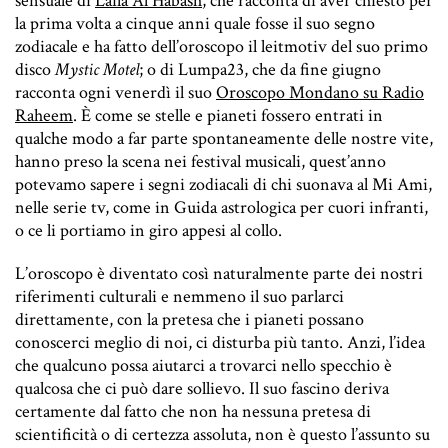
sensuale di
Laila Al Habash
, che racconta di aver chiesto per
la prima volta a cinque anni quale fosse il suo segno
zodiacale e ha fatto dell’oroscopo il leitmotiv del suo primo
disco
Mystic Motel
; o di Lumpa23, che da fine giugno
racconta ogni venerdì il suo
Oroscopo Mondano su Radio
Raheem
. È come se stelle e pianeti fossero entrati in
qualche modo a far parte spontaneamente delle nostre vite,
hanno preso la scena nei festival musicali, quest’anno
potevamo sapere i segni zodiacali di chi suonava al Mi Ami,
nelle serie tv, come in Guida astrologica per cuori infranti,
o ce li portiamo in giro appesi al collo.
L’oroscopo è diventato così naturalmente parte dei nostri
riferimenti culturali e nemmeno il suo parlarci
direttamente, con la pretesa che i pianeti possano
conoscerci meglio di noi, ci disturba più tanto. Anzi, l’idea
che qualcuno possa aiutarci a trovarci nello specchio è
qualcosa che ci può dare sollievo. Il suo fascino deriva
certamente dal fatto che non ha nessuna pretesa di
scientificità o di certezza assoluta, non è questo l’assunto su