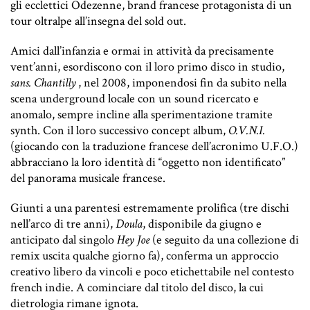
gli ecclettici Odezenne, brand francese protagonista di un
tour oltralpe all’insegna del sold out.
Amici dall’infanzia e ormai in attività da precisamente
vent’anni, esordiscono con il loro primo disco in studio,
sans. Chantilly
, nel 2008, imponendosi fin da subito nella
scena underground locale con un sound ricercato e
anomalo, sempre incline alla sperimentazione tramite
synth. Con il loro successivo concept album,
O.V.N.I.
(giocando con la traduzione francese dell’acronimo U.F.O.)
abbracciano la loro identità di “oggetto non identificato”
del panorama musicale francese.
Giunti a una parentesi estremamente prolifica (tre dischi
nell’arco di tre anni),
Doula
, disponibile da giugno e
anticipato dal singolo
Hey Joe
(e seguito da una collezione di
remix uscita qualche giorno fa), conferma un approccio
creativo libero da vincoli e poco etichettabile nel contesto
french indie. A cominciare dal titolo del disco, la cui
dietrologia rimane ignota.