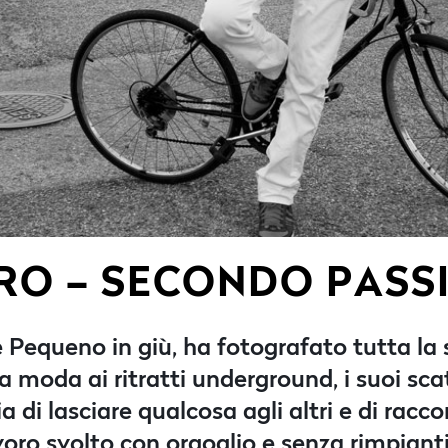
IRO – SECONDO PASS
Pequeno in giù, ha fotografato tutta la s
a moda ai ritratti underground, i suoi sc
ia di lasciare qualcosa agli altri e di rac
avoro svolto con orgoglio e senza rimpiant