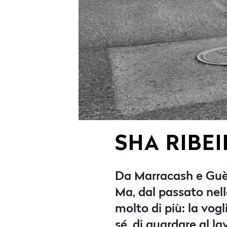
SHA RIBE
Da Marracash e Guè 
Ma, dal passato nell
molto di più: la vogl
sé, di guardare al l