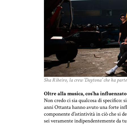
Sha Ribeiro, la crew ‘Daytona’ che ha part
Oltre alla musica, cos’ha influenzat
Non credo ci sia qualcosa di specifico: si
anni Ottanta hanno avuto una forte infl
componente d’istintività in ciò che si d
sei veramente indipendentemente da tu