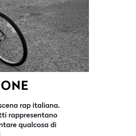
IONE
cena rap italiana.
atti rappresentano
contare qualcosa di
i