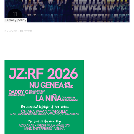
EXWYFE
·
BUTTER