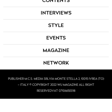
CONTENTS
INTERVIEWS
STYLE
EVENTS
MAGAZINE
NETWORK
PUBLISHER M.C.S. MEDIA SRL
VIA MONTE STELLA 2, 10015 IVREA (TO)
– ITALY © COPYRIGHT 2022 WU MAGAZINE ALL RIGHT
RESERVED
VAT 07106650018