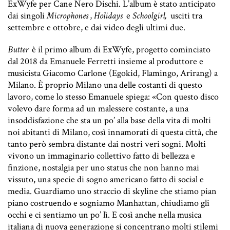
ExWyfe per Cane Nero Dischi. L’album è stato anticipato
dai singoli
Microphones
,
Holidays
e
Schoolgirl,
usciti tra
settembre e ottobre, e dai video degli ultimi due.
Butter
è il primo album di ExWyfe, progetto cominciato
dal 2018 da Emanuele Ferretti insieme al produttore e
musicista Giacomo Carlone (Egokid, Flamingo, Arirang) a
Milano. È proprio Milano una delle costanti di questo
lavoro, come lo stesso Emanuele spiega: «Con questo disco
volevo dare forma ad un malessere costante, a una
insoddisfazione che sta un po’ alla base della vita di molti
noi abitanti di Milano, così innamorati di questa città, che
tanto però sembra distante dai nostri veri sogni. Molti
vivono un immaginario collettivo fatto di bellezza e
finzione, nostalgia per uno status che non hanno mai
vissuto, una specie di sogno americano fatto di social e
media. Guardiamo uno straccio di skyline che stiamo pian
piano costruendo e sogniamo Manhattan, chiudiamo gli
occhi e ci sentiamo un po’ lì. E così anche nella musica
italiana di nuova generazione si concentrano molti stilemi