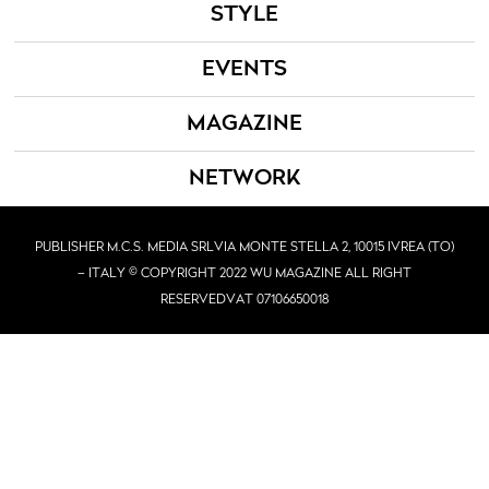
STYLE
EVENTS
MAGAZINE
NETWORK
PUBLISHER M.C.S. MEDIA SRL
VIA MONTE STELLA 2, 10015 IVREA (TO)
– ITALY © COPYRIGHT 2022 WU MAGAZINE ALL RIGHT
RESERVED
VAT 07106650018