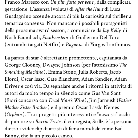
Franco Maresco con
Un film fatto per bene
, dalla complicata
gestazione. L’assenza (voluta) di
After the Hunt
di Luca
Guadagnino accende ancora di più la curiosità sul thriller a
tematica consenso. Non mancano i possibili protagonisti
della prossima award season, a cominciare da
Jay Kelly
di
Noah Baumbach,
Frankenstein
di Guillermo Del Toro
(entrambi targati Netflix) e
Bugonia
di Yorgos Lanthimos.
La parata di star è altrettanto promettente, capitanata da
George Clooney, Dwayne Johnson (per l’attesissimo
The
Smashing Machine
), Emma Stone, Julia Roberts, Jacob
Elordi, Oscar Isaac, Cate Blanchett, Adam Sandler, Adam
Driver e così via. Da segnalare anche i ritorni in attività di
autori da molto tempo in silenzio come Gus Van Sant
(fuori concorso con
Dead Man’s Wire
), Jim Jarmush (
Father
Mother Sister Brother
) e il premio Oscar Laszlo Nemes
(
Orphan
). Tra i progetti più interessanti e “nascosti” occhi
da puntare su
Barrio Triste
, il cui regista, Stillz, è la persona
dietro i videoclip di artisti di fama mondiale come Bad
Bunny, che fa un piccolo cameo.