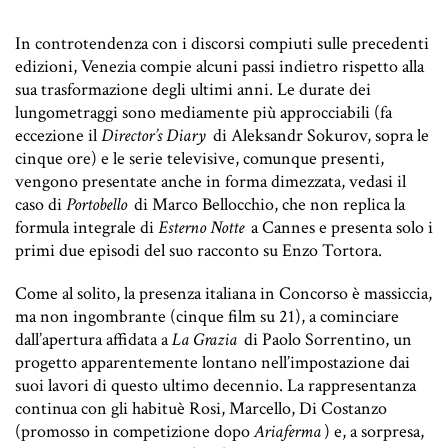
In controtendenza con i discorsi compiuti sulle precedenti
edizioni, Venezia compie alcuni passi indietro rispetto alla
sua trasformazione degli ultimi anni. Le durate dei
lungometraggi sono mediamente più approcciabili (fa
eccezione il
Director’s Diary
di Aleksandr Sokurov, sopra le
cinque ore) e le serie televisive, comunque presenti,
vengono presentate anche in forma dimezzata, vedasi il
caso di
Portobello
di Marco Bellocchio, che non replica la
formula integrale di
Esterno Notte
a Cannes e presenta solo i
primi due episodi del suo racconto su Enzo Tortora.
Come al solito, la presenza italiana in Concorso è massiccia,
ma non ingombrante (cinque film su 21), a cominciare
dall’apertura affidata a
La Grazia
di Paolo Sorrentino, un
progetto apparentemente lontano nell’impostazione dai
suoi lavori di questo ultimo decennio. La rappresentanza
continua con gli habituè Rosi, Marcello, Di Costanzo
(promosso in competizione dopo
Ariaferma
) e, a sorpresa,