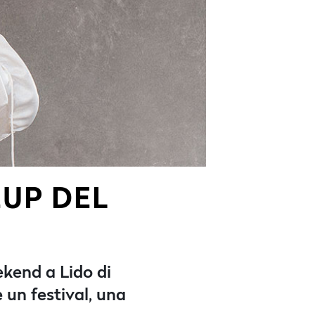
EUP DEL
O
ekend a Lido di
e un festival, una